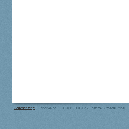
Seitenanfang
albert46.de © 2003 - Juli 2026
albert46 / Poll am Rhein